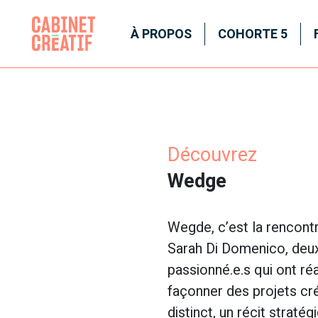
À PROPOS
COHORTE 5
Découvrez
Wedge
Wegde, c’est la rencontr
Sarah Di Domenico, deux
passionné.e.s qui ont réa
façonner des projets cr
distinct, un récit stratég