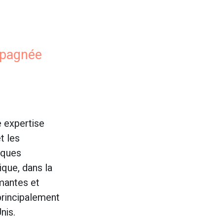
mpagnée
 expertise
t les
iques
ique, dans la
mantes et
 principalement
nis.