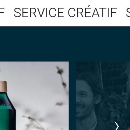
ERVICE CRÉATIF
SERV