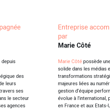
mpagnée
Entreprise acco
par
Marie Côté
e depuis
Marie Côté
possède une
solide dans les médias e
tégique des
transformations stratég
de leurs
majeures liées au numér
 travers ses
gestion d’équipe perfor
ans le secteur
évolue à l’international,
rses agences
en France et aux Etats-U