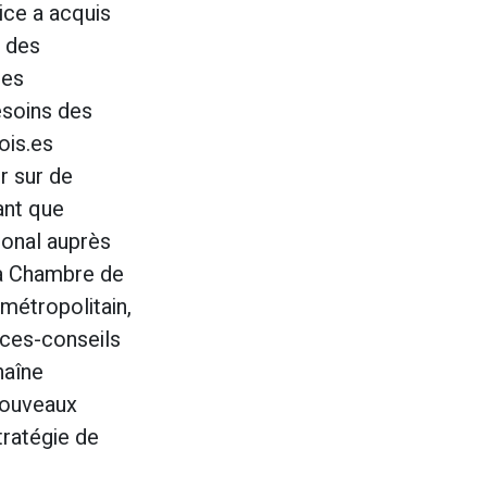
ce a acquis
 des
les
esoins des
ois.es
r sur de
ant que
ional auprès
a Chambre de
étropolitain,
ices-conseils
chaîne
 nouveaux
tratégie de